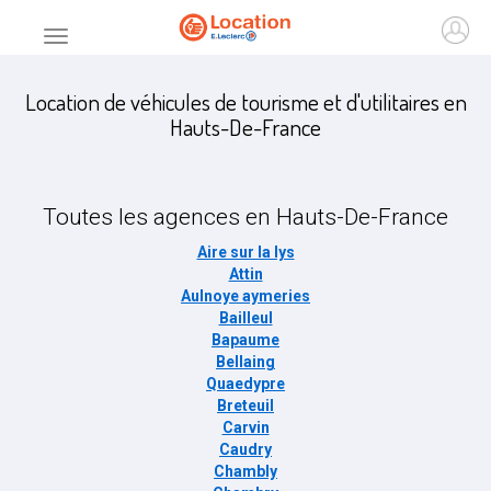
Accueil
Ouvr
Menu principal
Location de véhicules de tourisme et d'utilitaires en
Hauts-De-France
Toutes les agences en
Hauts-De-France
Aire sur la lys
Attin
Aulnoye aymeries
Bailleul
Bapaume
Bellaing
Quaedypre
Breteuil
Carvin
Caudry
Chambly