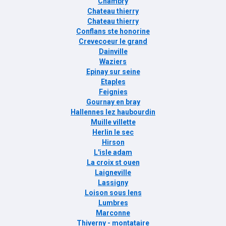
Chambry
Chateau thierry
Chateau thierry
Conflans ste honorine
Crevecoeur le grand
Dainville
Waziers
Epinay sur seine
Etaples
Feignies
Gournay en bray
Hallennes lez haubourdin
Muille villette
Herlin le sec
Hirson
L'isle adam
La croix st ouen
Laigneville
Lassigny
Loison sous lens
Lumbres
Marconne
Thiverny - montataire