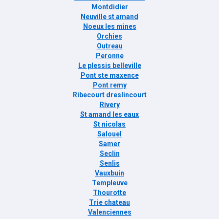
Montdidier
Neuville st amand
Noeux les mines
Orchies
Outreau
Peronne
Le plessis belleville
Pont ste maxence
Pont remy
Ribecourt dreslincourt
Rivery
St amand les eaux
St nicolas
Salouel
Samer
Seclin
Senlis
Vauxbuin
Templeuve
Thourotte
Trie chateau
Valenciennes