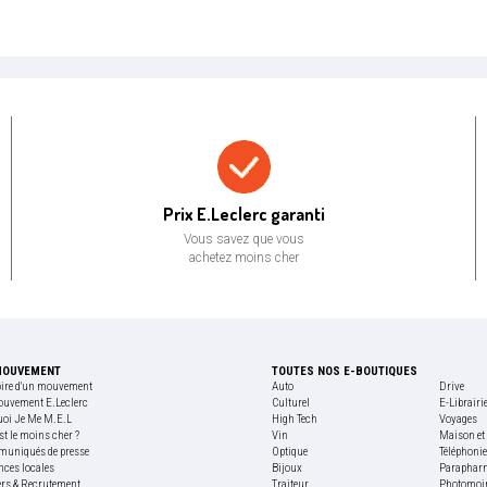
Prix bas garanti
Prix E.Leclerc garanti
Vous savez que vous
achetez moins cher
MOUVEMENT
TOUTES NOS E-BOUTIQUES
oire d'un mouvement
Auto
Drive
ouvement E.Leclerc
Culturel
E-Librairi
uoi Je Me M.E.L
High Tech
Voyages
st le moins cher ?
Vin
Maison et 
uniqués de presse
Optique
Téléphoni
nces locales
Bijoux
Paraphar
ers & Recrutement
Traiteur
Photomoi