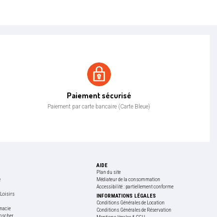
Paiement sécurisé
Paiement sécurisé
Paiement par carte bancaire (Carte Bleue)
AIDE
Plan du site
e
Médiateur de la consommation
Accessibilité : partiellement conforme
Loisirs
INFORMATIONS LÉGALES
e
Conditions Générales de Location
macie
Conditions Générales de Réservation
nscher