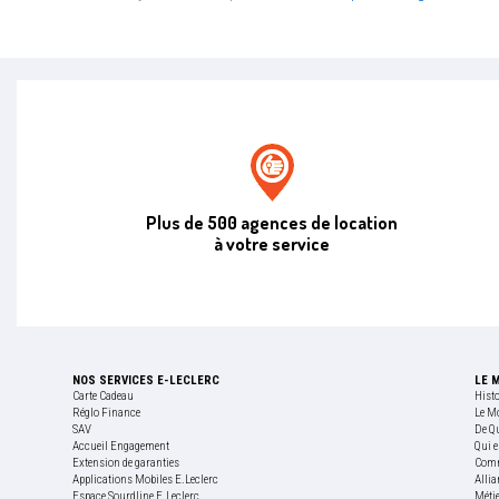
Agence de location E.leclerc
Plus de 500 agences de location
à votre service
NOS SERVICES E-LECLERC
LE 
Carte Cadeau
Hist
Réglo Finance
Le M
SAV
De Q
Accueil Engagement
Qui e
Extension de garanties
Comm
Applications Mobiles E.Leclerc
Allia
Espace Sourdline E.Leclerc
Méti