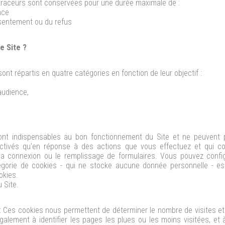
s traceurs sont conservées pour une durée maximale de :
nce
nsentement ou du refus
e Site ?
nt répartis en quatre catégories en fonction de leur objectif :
audience,
ont indispensables au bon fonctionnement du Site et ne peuvent 
activés qu'en réponse à des actions que vous effectuez et qui 
 la connexion ou le remplissage de formulaires. Vous pouvez confi
atégorie de cookies - qui ne stocke aucune donnée personnelle - es
okies.
 Site.
: Ces cookies nous permettent de déterminer le nombre de visites et l
galement à identifier les pages les plues ou les moins visitées, et 