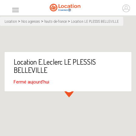
Accueil
Ouvr
Menu principal
>
>
>
Location
Nos agences
hauts-de-france
Location LE PLESSIS BELLEVILLE
Location E.Leclerc LE PLESSIS
BELLEVILLE
Fermé aujourd'hui