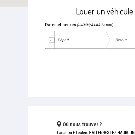
Louer un véhicule
Dates et heures
(JJ/MM/AAAA hh:mm)
Date de départ
Date de retour
Où nous trouver ?
Location E.Leclerc HALLENNES LEZ HAUBOUR