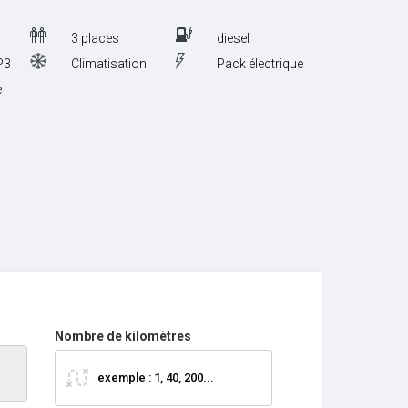
3 places
diesel
P3
Climatisation
Pack électrique
e
Nombre de kilomètres