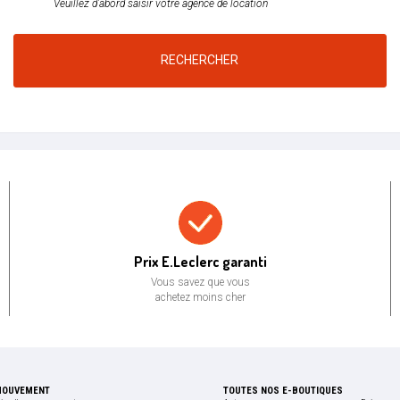
Veuillez d'abord saisir votre agence de location
RECHERCHER
Prix bas garanti
Prix E.Leclerc garanti
Vous savez que vous
achetez moins cher
MOUVEMENT
TOUTES NOS E-BOUTIQUES