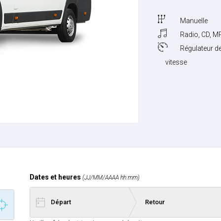
Manuelle
Radio, CD, M
Régulateur d
vitesse
Dates et heures
(JJ/MM/AAAA hh:mm)
Date de départ
Date de retour