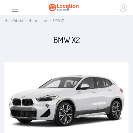
Accueil
Ouvr
Menu principal
>
>
Nos véhicules
Nos citadines
BMW X2
BMW X2