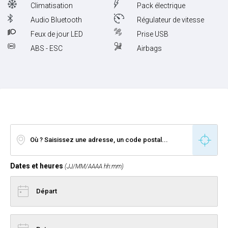
Climatisation
Pack électrique
Audio Bluetooth
Régulateur de vitesse
Feux de jour LED
Prise USB
ABS - ESC
Airbags
Dates et heures
(JJ/MM/AAAA hh:mm)