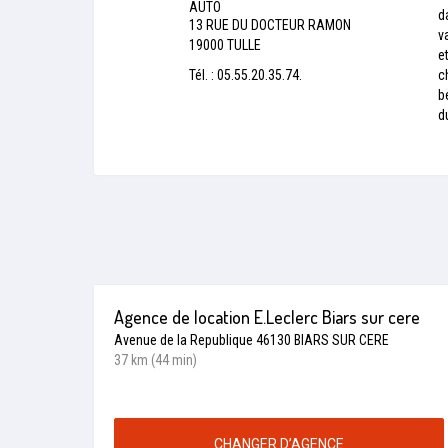
AUTO
d
13 RUE DU DOCTEUR RAMON
v
19000 TULLE
e
Tél. : 05.55.20.35.74.
c
b
d
Agence de location E.Leclerc Biars sur cere
Avenue de la Republique 46130 BIARS SUR CERE
37 km (44 min)
CHANGER D’AGENCE