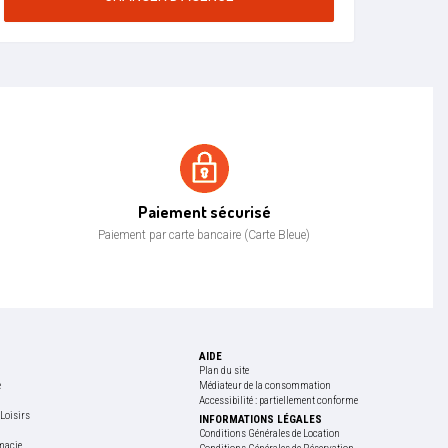
Paiement sécurisé
Paiement sécurisé
Paiement par carte bancaire (Carte Bleue)
AIDE
Plan du site
e
Médiateur de la consommation
Accessibilité : partiellement conforme
Loisirs
INFORMATIONS LÉGALES
e
Conditions Générales de Location
macie