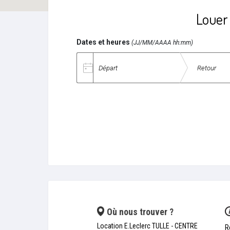
Louer 
Dates et heures
(JJ/MM/AAAA hh:mm)
Date de départ
Date de retour
Où nous trouver ?
Location E.Leclerc TULLE - CENTRE
R