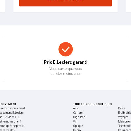
Prix bas garanti
Prix E.Leclerc garanti
Vous savez que vous
achetez moins cher
MOUVEMENT
TOUTES NOS E-BOUTIQUES
oire d'un mouvement
Auto
Drive
ouvement E.Leclerc
Culturel
E-Librairi
uoi Je Me M.E.L
High Tech
Voyages
st le moins cher ?
Vin
Maison et 
uniqués de presse
Optique
Téléphoni
nces locales
Bijoux
Paraphar