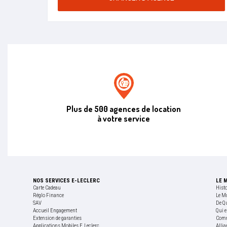
Agence de location E.leclerc
Plus de 500 agences de location
à votre service
NOS SERVICES E-LECLERC
LE 
Carte Cadeau
Hist
Réglo Finance
Le M
SAV
De Q
Accueil Engagement
Qui e
Extension de garanties
Comm
Applications Mobiles E.Leclerc
Allia