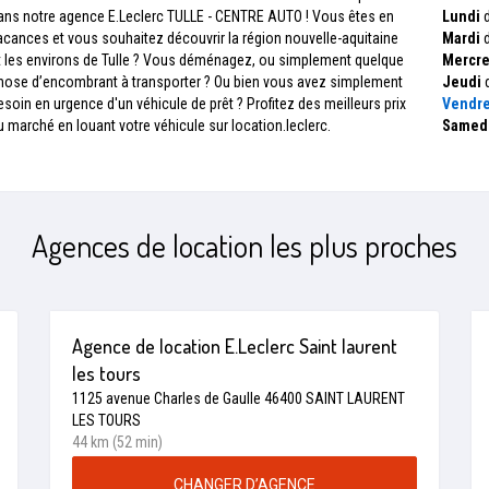
ans notre agence E.Leclerc TULLE - CENTRE AUTO ! Vous êtes en
Lundi
d
acances et vous souhaitez découvrir la région nouvelle-aquitaine
Mardi
d
t les environs de Tulle ? Vous déménagez, ou simplement quelque
Mercre
hose d’encombrant à transporter ? Ou bien vous avez simplement
Jeudi
d
esoin en urgence d'un véhicule de prêt ? Profitez des meilleurs prix
Vendre
u marché en louant votre véhicule sur location.leclerc.
Samed
Agences de location les plus proches
Agence de location E.Leclerc Saint laurent
les tours
1125 avenue Charles de Gaulle 46400 SAINT LAURENT
LES TOURS
44 km (52 min)
CHANGER D’AGENCE