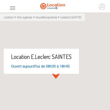
Accueil
Ouvr
Menu principal
>
>
>
Location
Nos agences
nouvelle-aquitaine
Location SAINTES
Location E.Leclerc SAINTES
Ouvert aujourd'hui de 08h30 à 18h45