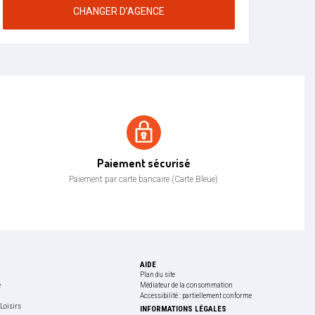
CHANGER D’AGENCE
Paiement sécurisé
Paiement sécurisé
Paiement par carte bancaire (Carte Bleue)
AIDE
Plan du site
e
Médiateur de la consommation
Accessibilité : partiellement conforme
Loisirs
INFORMATIONS LÉGALES