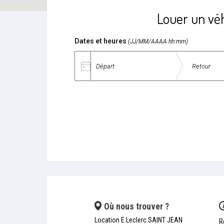
Louer un véh
Dates et heures
(JJ/MM/AAAA hh:mm)
Date de départ
Date de retour
Où nous trouver ?
Location E.Leclerc SAINT JEAN
R