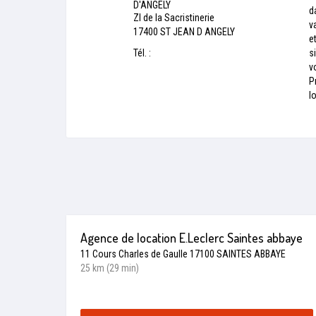
D'ANGELY
d
ZI de la Sacristinerie
v
17400 ST JEAN D ANGELY
e
Tél. :
s
v
P
l
Agence de location E.Leclerc Saintes abbaye
11 Cours Charles de Gaulle 17100 SAINTES ABBAYE
25 km (29 min)