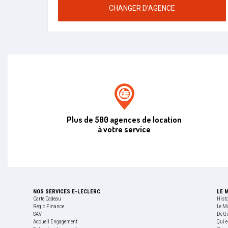
CHANGER D’AGENCE
Agence de location E.leclerc
Plus de 500 agences de location
à votre service
NOS SERVICES E-LECLERC
LE 
Carte Cadeau
Hist
Réglo Finance
Le M
SAV
De Q
Accueil Engagement
Qui e