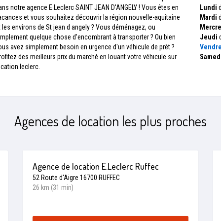
ans notre agence E.Leclerc SAINT JEAN D'ANGELY ! Vous êtes en
Lundi
d
acances et vous souhaitez découvrir la région nouvelle-aquitaine
Mardi
d
t les environs de St jean d angely ? Vous déménagez, ou
Mercre
implement quelque chose d’encombrant à transporter ? Ou bien
Jeudi
d
ous avez simplement besoin en urgence d'un véhicule de prêt ?
Vendre
rofitez des meilleurs prix du marché en louant votre véhicule sur
Samed
ocation.leclerc.
Agences de location les plus proches
Agence de location E.Leclerc Ruffec
52 Route d'Aigre 16700 RUFFEC
26 km (31 min)