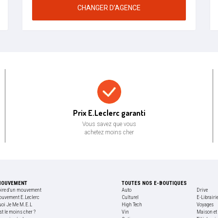
CHANGER D’AGENCE
Prix bas garanti
Prix E.Leclerc garanti
Vous savez que vous
achetez moins cher
MOUVEMENT
TOUTES NOS E-BOUTIQUES
oire d'un mouvement
Auto
Drive
ouvement E.Leclerc
Culturel
E-Librairi
uoi Je Me M.E.L
High Tech
Voyages
st le moins cher ?
Vin
Maison et 