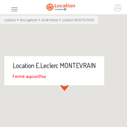
Accueil
Ouvr
Menu principal
>
>
>
Location
Nos agences
ile-de-france
Location MONTEVRAIN
Location E.Leclerc MONTEVRAIN
Fermé aujourd'hui