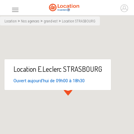
Accueil
Ouvr
Menu principal
>
>
>
Location
Nos agences
grand-est
Location STRASBOURG
Location E.Leclerc STRASBOURG
Ouvert aujourd'hui de 09h00 à 18h30