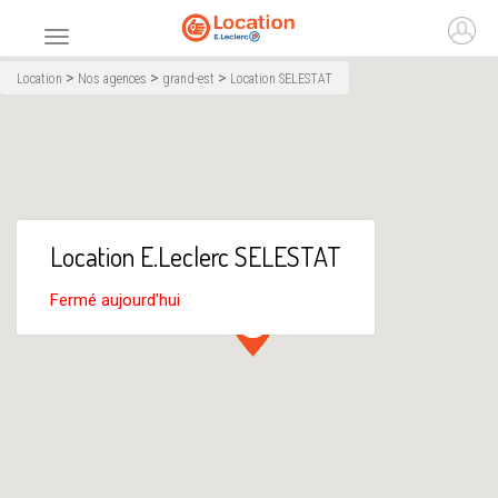
Accueil
Ouvr
Menu principal
>
>
>
Location
Nos agences
grand-est
Location SELESTAT
Location E.Leclerc SELESTAT
Fermé aujourd'hui