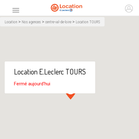
Accueil
Ouvr
Menu principal
>
>
>
Location
Nos agences
centre-val-de-loire
Location TOURS
Location E.Leclerc TOURS
Fermé aujourd'hui