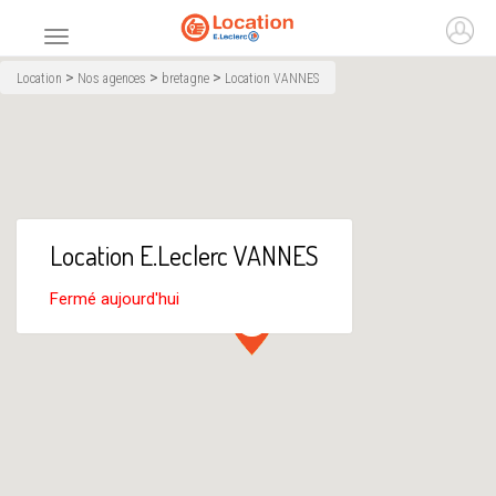
Accueil
Ouvr
Menu principal
>
>
>
Location
Nos agences
bretagne
Location VANNES
Location E.Leclerc VANNES
Fermé aujourd'hui