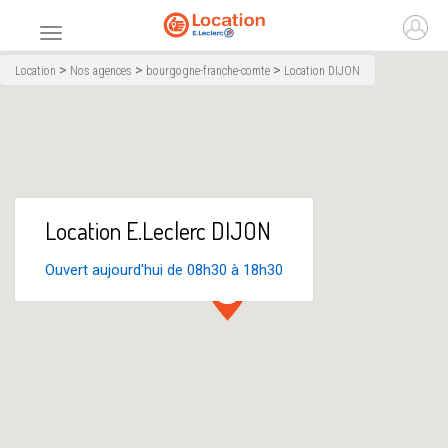
Accueil
Ouvr
Menu principal
>
>
>
Location
Nos agences
bourgogne-franche-comte
Location DIJON
Location E.Leclerc DIJON
Ouvert aujourd'hui de 08h30 à 18h30