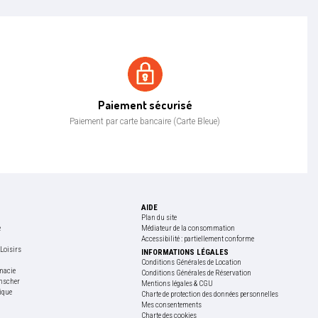
Paiement sécurisé
Paiement sécurisé
Paiement par carte bancaire (Carte Bleue)
AIDE
Plan du site
e
Médiateur de la consommation
Accessibilité : partiellement conforme
Loisirs
INFORMATIONS LÉGALES
e
Conditions Générales de Location
macie
Conditions Générales de Réservation
nscher
Mentions légales & CGU
ique
Charte de protection des données personnelles
Mes consentements
Charte des cookies