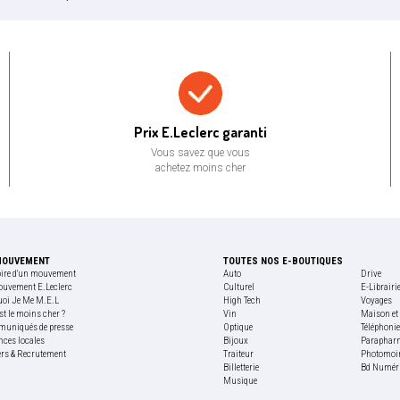
Prix bas garanti
Prix E.Leclerc garanti
Vous savez que vous
achetez moins cher
MOUVEMENT
TOUTES NOS E-BOUTIQUES
oire d'un mouvement
Auto
Drive
ouvement E.Leclerc
Culturel
E-Librairi
uoi Je Me M.E.L
High Tech
Voyages
st le moins cher ?
Vin
Maison et 
uniqués de presse
Optique
Téléphoni
nces locales
Bijoux
Paraphar
ers & Recrutement
Traiteur
Photomoi
Billetterie
Bd Numér
Musique