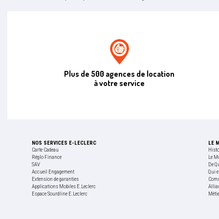
Agence de location E.leclerc
Plus de 500 agences de location
à votre service
NOS SERVICES E-LECLERC
LE 
Carte Cadeau
Hist
Réglo Finance
Le M
SAV
De Q
Accueil Engagement
Qui e
Extension de garanties
Comm
Applications Mobiles E.Leclerc
Allia
Espace Sourdline E.Leclerc
Méti