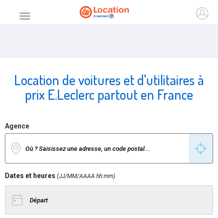
Accueil
Ouvr
Menu principal
Location de voitures et d'utilitaires à
prix E.Leclerc partout en France
Agence
Dates et heures
(JJ/MM/AAAA hh:mm)
Date de départ
Date de retour