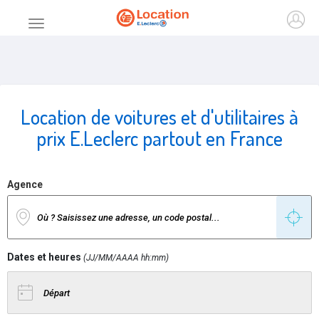
Accueil
Ouvr
Menu principal
Location de voitures et d'utilitaires à
prix E.Leclerc partout en France
Agence
Dates et heures
(JJ/MM/AAAA hh:mm)
Date de départ
Date de retour